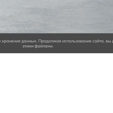
ля хранения данных.
Продолжая использование сайта, вы д
этими файлами.
ких центрах Solaris действуют специальные усл
025 года производства.