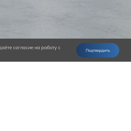
аёте согласие на работу с
Подтвердить
овия на приобретение нового Solaris HS,